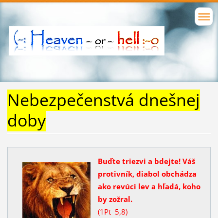
Nebezpečenstvá dnešnej
doby
Buďte triezvi a bdejte! Váš
protivník, diabol obchádza
ako revúci lev a hľadá, koho
by zožral.
(1Pt 5,8)