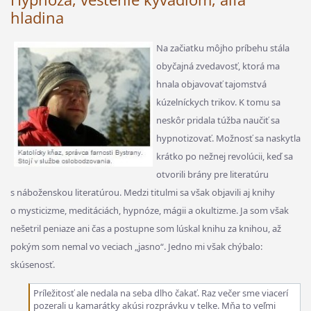
hladina
Na začiatku môjho príbehu stála
obyčajná zvedavosť, ktorá ma
hnala objavovať tajomstvá
kúzelníckych trikov. K tomu sa
neskôr pridala túžba naučiť sa
hypnotizovať. Možnosť sa naskytla
krátko po nežnej revolúcii, keď sa
otvorili brány pre literatúru
s náboženskou literatúrou. Medzi titulmi sa však objavili aj knihy
o mysticizme, meditáciách, hypnóze, mágii a okultizme. Ja som však
nešetril peniaze ani čas a postupne som lúskal knihu za knihou, až
pokým som nemal vo veciach „jasno“. Jedno mi však chýbalo:
skúsenosť.
Príležitosť ale nedala na seba dlho čakať. Raz večer sme viacerí
pozerali u kamarátky akúsi rozprávku v telke. Mňa to veľmi