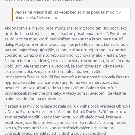
Veci sa mi vyjasnili až raz večer, keď som sa pokúšal modliť v
hladine alfa. Nešlo mi to.
Akoby som šiel hlavou proti múru. Mal som z toho ten istý pocit, ako
pri ľuďoch, na ktorých sa moje okultné pôsobenia „rozbili“. Pýtal som
sa, čo je to za moc, ktorú nedokážem prekonať a ktorá ma nepustí
ďalej. Vtedy som vnútorne pochopil, že je to Božia moc. Lenže čo bolo
na tom najprekvapujúcejšie, ja som stál na druhej strane – v opozícii
voči Bohu. Zarazilo ma to, lebo som bol vychovaný ako kresťan. Celý
čas som bol presvedčený, že rozvíjam skryté schopnosti, ktoré do mňa
vložil Boh. Ale teraz som si uvedomil, že som doteraz nikdy nepýtal,
aká je jeho vôľa. Vždy som chcel napĺňať iba svoju vôľu.
Po nejakom čase sa priblížil čas maturít a mne neostávalo veľa času na
hypnotické sedenia a rôzne pokusy. To ma veľmi znervózňovalo,
nevedel som sa dočkať, kedy sa k nim vrátim. Bolo to skutočné
psychické abstinenčné príznaky. A vtedy som si uvedomil, že vlastne
trpím závislosťou na okultizme.
Našťastie sa mi v tom čase dostala do rúk kniha prof. Vrableca Obnova
v Duchu Svätom. V nej som našiel modlitbu k Duchu Svätému, ktorú
som sa začal modliť. Vtedy som pocítil v duši niečo nové, krásne a
oslobodzujúce. Bolo to živé a prinášalo mi to radosť. Niečo úplne iné,
ako to, čo som prežíval v koncentračných cvičeniach alebo pri
vyprázdňovacích meditáciách v duchu jogy a východných