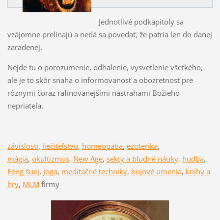
Jednotlivé podkapitoly sa
vzájomne prelínajú a nedá sa povedať, že patria len do danej
zaradenej.
Nejde tu o porozumenie, odhalenie, vysvetlenie všetkého,
ale je to skôr snaha o informovanosť a obozretnosť pre
rôznymi čoraz rafinovanejšími nástrahami Božieho
nepriateľa.
závislosti
,
liečiteľstvo
,
homeopatia
,
ezoterika
,
mágia
,
okultizmus
,
New Age
,
sekty a bludné náuky
,
hudba
,
Feng šuej
,
Joga
,
meditačné techniky
,
bojové umenia
,
knihy a
hry
,
MLM
firmy