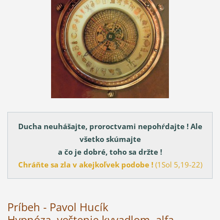
Ducha neuhášajte, proroctvami nepohŕdajte ! Ale
všetko skúmajte
a čo je dobré, toho sa držte !
Chráňte sa zla v akejkoľvek podobe !
(1Sol 5,19-22)
Príbeh - Pavol Hucík
Hypnóza, veštenie kyvadlom, alfa