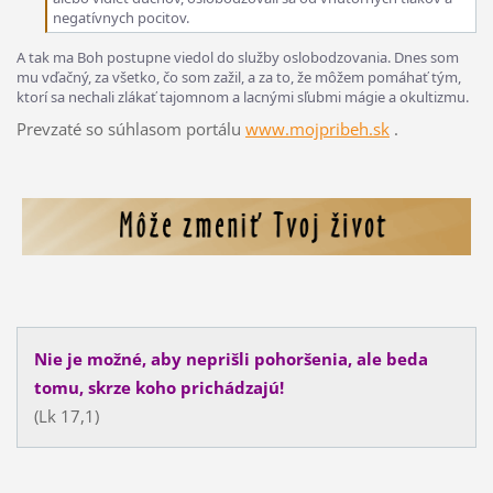
negatívnych pocitov.
A tak ma Boh postupne viedol do služby oslobodzovania. Dnes som
mu vďačný, za všetko, čo som zažil, a za to, že môžem pomáhať tým,
ktorí sa nechali zlákať tajomnom a lacnými sľubmi mágie a okultizmu.
Prevzaté so súhlasom portálu
www.mojpribeh.sk
.
Nie je možné, aby neprišli pohoršenia, ale beda
tomu, skrze koho prichádzajú!
(Lk 17,1)