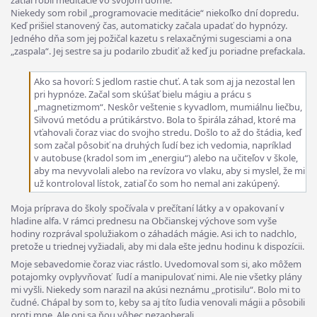
zatiaľ robil meditácie vo svojom dome.
Niekedy som robil „programovacie meditácie“ niekoľko dní dopredu.
Keď prišiel stanovený čas, automaticky začala upadať do hypnózy.
Jedného dňa som jej požičal kazetu s relaxačnými sugesciami a ona
„zaspala“. Jej sestre sa ju podarilo zbudiť až keď ju poriadne prefackala.
Ako sa hovorí: S jedlom rastie chuť. A tak som aj ja nezostal len
pri hypnóze. Začal som skúšať bielu mágiu a prácu s
„magnetizmom“. Neskôr veštenie s kyvadlom, mumiálnu liečbu,
Silvovú metódu a prútikárstvo. Bola to špirála záhad, ktoré ma
vťahovali čoraz viac do svojho stredu. Došlo to až do štádia, keď
som začal pôsobiť na druhých ľudí bez ich vedomia, napríklad
v autobuse (kradol som im „energiu“) alebo na učiteľov v škole,
aby ma nevyvolali alebo na revízora vo vlaku, aby si myslel, že mi
už kontroloval lístok, zatiaľ čo som ho nemal ani zakúpený.
Moja príprava do školy spočívala v prečítaní látky a v opakovaní v
hladine alfa. V rámci prednesu na Občianskej výchove som vyše
hodiny rozprával spolužiakom o záhadách mágie. Asi ich to nadchlo,
pretože u triednej vyžiadali, aby mi dala ešte jednu hodinu k dispozícii.
Moje sebavedomie čoraz viac rástlo. Uvedomoval som si, ako môžem
potajomky ovplyvňovať ľudí a manipulovať nimi. Ale nie všetky plány
mi vyšli. Niekedy som narazil na akúsi neznámu „protisilu“. Bolo mi to
čudné. Chápal by som to, keby sa aj títo ľudia venovali mágii a pôsobili
proti mne. Ale oni sa ňou vôbec nezaoberali.