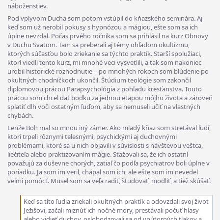
náboženstiev.
Pod vplyvom Ducha som potom vstúpil do kňazského seminára. Aj
keď som už nerobil pokusy s hypnózou a mágiou, ešte som sa ich
úplne nevzdal. Počas prvého ročníka som sa prihlásil na kurz Obnovy
v Duchu Svätom. Tam sa preberali aj témy ohľadom okultizmu,
ktorých súčasťou bolo zriekanie sa týchto praktík. Starší spolužiaci,
ktorí viedli tento kurz, mi mnohé veci vysvetlili, a tak som nakoniec
urobil historické rozhodnutie – po mnohých rokoch som blúdenie po
okultných chodníčkoch ukončil. Štúdium teológie som zakončil
diplomovou prácou Parapsychológia z pohľadu kresťanstva. Touto
prácou som chcel dať bodku za jednou etapou môjho života a zároveň
splatiť dlh voči ostatným ľuďom, aby sa nemuseli učiť na vlastných
chybách.
Lenže Boh mal so mnou iný zámer. Ako mladý kňaz som stretával ľudí,
ktorí trpeli rôznymi telesnými, psychickými aj duchovnými
problémami, ktoré sa u nich objavili v súvislosti s návštevou veštca,
liečiteľa alebo praktizovaním mágie. Sťažovali sa, že ich ostatní
považujú za duševne chorých, zatiaľ čo podľa psychiatrov boli úplne v
poriadku. Ja som im veril, chápal som ich, ale ešte som im nevedel
veľmi pomôcť. Musel som sa veľa radiť, študovať, modliť, a tiež skúšať.
Keď sa títo ľudia zriekali okultných praktík a odovzdali svoj život
Ježišovi, začali miznúť ich nočné mory, prestávali počuť hlasy
alebo vidieť duchov, oslobodzovali sa od vnútorných tlakov a