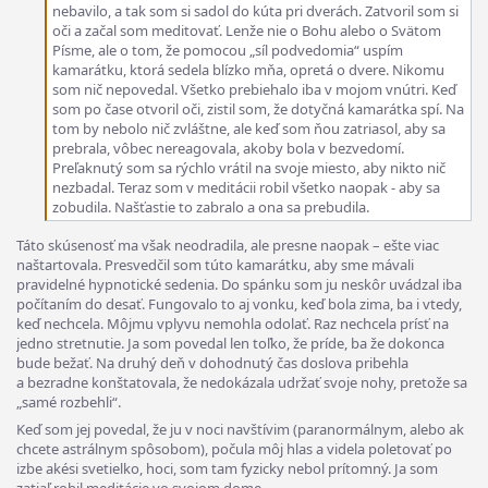
nebavilo, a tak som si sadol do kúta pri dverách. Zatvoril som si
oči a začal som meditovať. Lenže nie o Bohu alebo o Svätom
Písme, ale o tom, že pomocou „síl podvedomia“ uspím
kamarátku, ktorá sedela blízko mňa, opretá o dvere. Nikomu
som nič nepovedal. Všetko prebiehalo iba v mojom vnútri. Keď
som po čase otvoril oči, zistil som, že dotyčná kamarátka spí. Na
tom by nebolo nič zvláštne, ale keď som ňou zatriasol, aby sa
prebrala, vôbec nereagovala, akoby bola v bezvedomí.
Preľaknutý som sa rýchlo vrátil na svoje miesto, aby nikto nič
nezbadal. Teraz som v meditácii robil všetko naopak - aby sa
zobudila. Našťastie to zabralo a ona sa prebudila.
Táto skúsenosť ma však neodradila, ale presne naopak – ešte viac
naštartovala. Presvedčil som túto kamarátku, aby sme mávali
pravidelné hypnotické sedenia. Do spánku som ju neskôr uvádzal iba
počítaním do desať. Fungovalo to aj vonku, keď bola zima, ba i vtedy,
keď nechcela. Môjmu vplyvu nemohla odolať. Raz nechcela prísť na
jedno stretnutie. Ja som povedal len toľko, že príde, ba že dokonca
bude bežať. Na druhý deň v dohodnutý čas doslova pribehla
a bezradne konštatovala, že nedokázala udržať svoje nohy, pretože sa
„samé rozbehli“.
Keď som jej povedal, že ju v noci navštívim (paranormálnym, alebo ak
chcete astrálnym spôsobom), počula môj hlas a videla poletovať po
izbe akési svetielko, hoci, som tam fyzicky nebol prítomný. Ja som