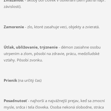
závislosti).
Zamorenie
- zlo, ktoré zasahuje veci, objekty a zvieratá.
Útlak, ubližovanie, t
rýznenie
- démon zasiahne osobu
utrpením a zlom, pôsobí na zdravie, prácu, medziľudské
vzťahy. Pôsobí zvonku.
Prienik
(na určitý čas)
Posadnutosť
- najhorší a najvážnejší prejav, keď sa zmocní
mysle, srdca i tela človeka. Osoba nekoná slobodne, stráca