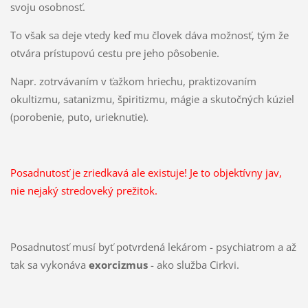
svoju osobnosť.
To však sa deje vtedy keď mu človek dáva možnosť, tým že
otvára prístupovú cestu pre jeho pôsobenie.
Napr. zotrvávaním v ťažkom hriechu, praktizovaním
okultizmu, satanizmu, špiritizmu, mágie a skutočných kúziel
(porobenie, puto, urieknutie).
Posadnutosť je zriedkavá ale existuje!
Je to objektívny jav,
nie nejaký stredoveký prežitok.
Posadnutosť musí byť potvrdená lekárom - psychiatrom a až
tak sa vykonáva
exorcizmus
- ako služba Cirkvi.