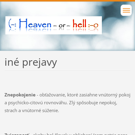
iné prejavy
Znepokojenie
- obťažovanie, ktoré zasiahne vnútorný pokoj
a psychicko-citovú rovnováhu. Zlý spôsobuje nepokoj,
strach a vnútorné súženie.
Zviazanosť
- akoby bol človek v obliehaní (sem patria napr.