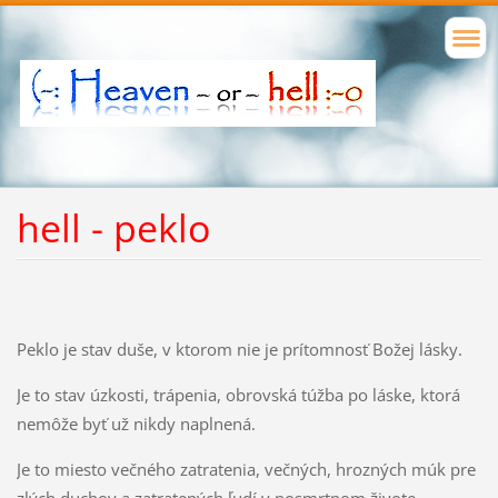
hell - peklo
Peklo je stav duše, v ktorom nie je prítomnosť Božej lásky.
Je to stav úzkosti, trápenia, obrovská túžba po láske, ktorá
nemôže byť už nikdy naplnená.
Je to miesto večného zatratenia, večných, hrozných múk pre
zlých duchov a zatratených ľudí v posmrtnom živote.