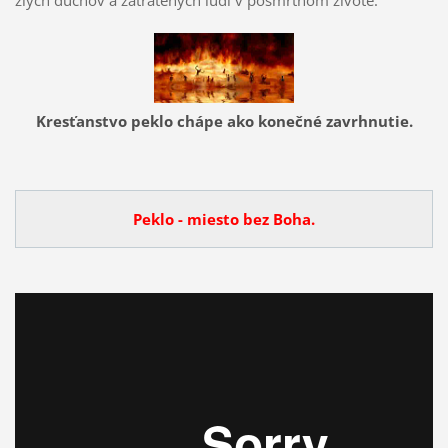
Kresťanstvo peklo chápe ako konečné zavrhnutie.
Peklo - miesto bez Boha.