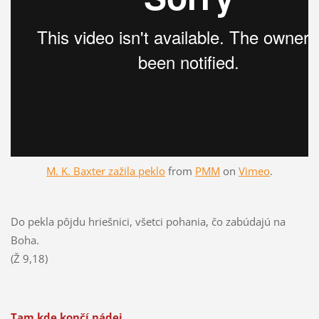
M. K. Baxter zažila peklo
from
PMM
on
Vimeo
.
Do pekla pôjdu hriešnici, všetci pohania, čo zabúdajú na
Boha.
(Ž 9,18)
Tam kde končí nádej,