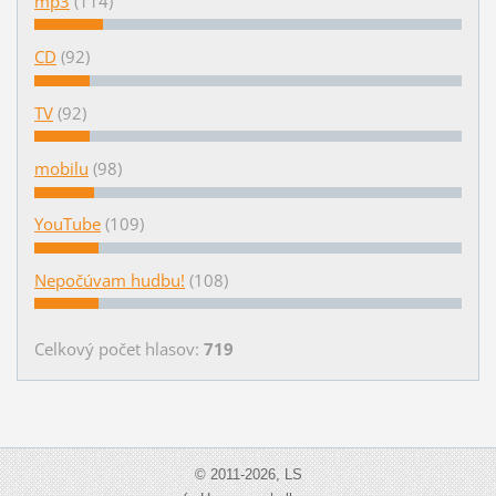
mp3
(114)
CD
(92)
TV
(92)
mobilu
(98)
YouTube
(109)
Nepočúvam hudbu!
(108)
Celkový počet hlasov:
719
© 2011-2026, LS