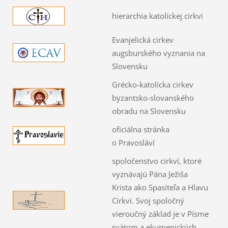
hierarchia katolíckej cirkvi
Evanjelická cirkev
augsburského vyznania na
Slovensku
Grécko-katolícka cirkev
byzantsko-slovanského
obradu na Slovensku
oficiálna stránka
o Pravosláví
spoločenstvo cirkví, ktoré
vyznávajú Pána Ježiša
Krista ako Spasiteľa a Hlavu
Cirkvi. Svoj spoločný
vieroučný základ je v Písme
svätom a ekumenických