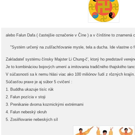
alebo Falun Dafa ( častejšie označenie v Číne ) a v čínštine to znamená 
"Systém určený na zušľachťovanie mysle, tela a ducha. Ide vlastne o fo
Zakladateľ systému čínsky Majster Li Chung-č', ktorý ho predstavil verejn
Je to kombináciou bojových umení a imitovania tradičného thajského tanc
V súčasnosti sa k nemu hlási viac ako 100 miliónov ľudí z rôzných krajín.
Súčasťou praxe je aj súbor 5 cvičení :
1. Buddha ukazuje tisíc rúk
2. Falun pozícia v stoji
3. Prenikanie dvoma kozmickými extrémami
4. Falun nebeský okruh
5. Zosilňovanie nebeských síl