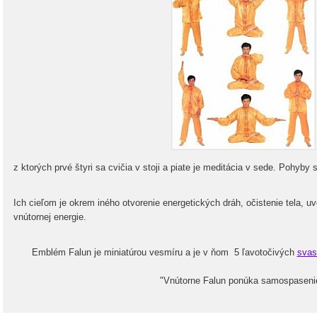
z ktorých prvé štyri sa cvičia v stoji a piate je meditácia v sede. Pohyby
Ich cieľom je okrem iného otvorenie energetických dráh, očistenie tela, u
vnútornej energie.
Emblém Falun je miniatúrou vesmíru a je v ňom 5 ľavotočivých
svas
"Vnútorne Falun ponúka samospaseni