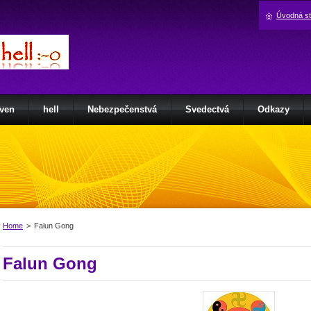
Úvodná s
ven
hell
Nebezpečenstvá
Svedectvá
Odkazy
Home
>
Falun Gong
Falun Gong