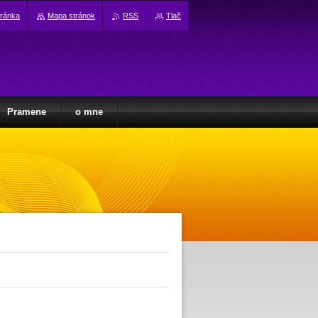
tránka
Mapa stránok
RSS
Tlač
Pramene
o mne