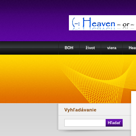
BOH
život
viera
Hea
Vyhľadávanie