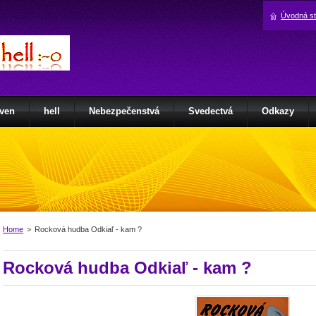
Úvodná s
ven
hell
Nebezpečenstvá
Svedectvá
Odkazy
Home
>
Rocková hudba Odkiaľ - kam ?
Rocková hudba Odkiaľ - kam ?