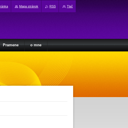
tránka
Mapa stránok
RSS
Tlač
Pramene
o mne