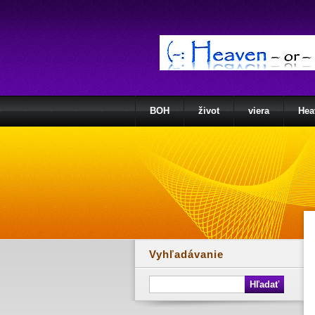
BOH
život
viera
Hea
Vyhľadávanie